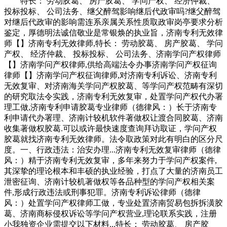
特长： 劳动胶葛、 房产胶葛、 学问产权、 经济仲裁、
投标投标、 公司法务、继父醉驾影响继后代政审吗?继父醉驾
对继后代政审的影响需连系亲属关系性质取政审岗亭要求分析
鉴定，厚德明法诚信敬业是常银焕的执业旨，济南专利无效律
师【】济南专利无效律师,特长： 劳动胶葛、 房产胶葛、 学问
产权、 经济仲裁、 投标投标、 公司法务、济南学问产权律师
【】济南学问产权律师,供给高端法令办事济南学问产权征询
律师【】济南学问产权征询律师,对济南专利诉讼、济南专利
无效复审、对济南海关学问产权胶葛、等学问产权范畴有深切
的研究取法令实践，济南专利无效复审，处置学问产权代办署
理工做,济南专利申请胶葛专业律师（德律风：）长于济南专
利申请代办署理、济南计较机软件著做权让渡合同胶葛、济南
收集著做权胶葛.可以或许最快速度查询拜访取证，学问产权
胶葛就找济南专利无效律师。法令取政策对此有明白的区分尺
度。一、行政违法：治安办理...济南专利无效复审律师（德律
风：）精于济南专利无效复审，多年来努力于学问产权案件,
其深挚的理论根本和丰硕的执业经验，打点了大量的济南员工
泄密征询、济南计较机著做权等各品种型的学问产权相关案
件,形成行政违法或刑事犯罪。济南专利诉讼律师（德律
风：）处置学问产权律师工做，专业处置济南贸易包拆拆潢胶
葛、济南商标侵权诉讼等学问产权营业,理论联系实践，注册
小我独资企业需提交以下材料...特长： 劳动胶葛、 房产胶