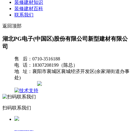
装修建材知识
装修建材百科
联系我们
返回顶部
湖北PG电子(中国区)股份有限公司新型建材有限公
司
售 后：0710-3516188
电 话：18307208199（陈总）
地 址：襄阳市襄城区襄城经济开发区(余家湖街道办事
处)
网站地图
扫码联系我们
返回首页