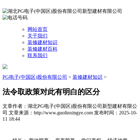
网站首页
关于我们
装修建材知识
装修建材百科
联系我们
PG电子(中国区)股份有限公司
>
装修建材知识
>
法令取政策对此有明白的区分
文章作者：湖北PG电子(中国区)股份有限公司新型建材有限公
司
文章来源：http://www.guolinxingye.com
发布时间：2025-10-
11 18:44