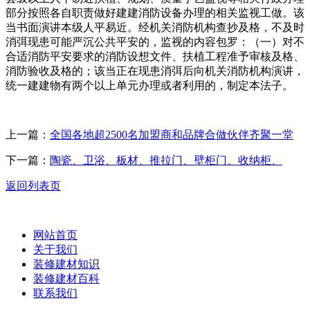
部分按照各自职责做好建建消防设备办理的相关监视工做。该
当书面演讲本级人平易近。经机关消防机构查抄及格，不及时
消弭现患可能严沉公共平安的，监视的内容包罗：（一）对不
合适消防平安要求的消防设想文件、扶植工程准予审核及格、
消防验收及格的；该当正在现患消弭后向机关消防机构演讲，
统一建建物有两个以上单元办理或者利用的，制定本法子。
上一篇：
全国各地超2500名加盟商和品牌合做伙伴齐聚一堂
下一篇：
陶瓷、卫浴、板材、推拉门、壁柜门、收纳柜、
返回列表页
网站首页
关于我们
装修建材知识
装修建材百科
联系我们