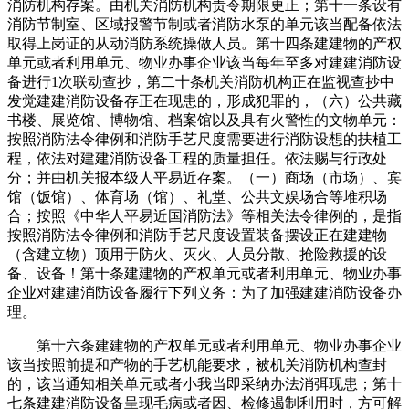
消防机构存案。由机关消防机构责令期限更正；第十一条设有
消防节制室、区域报警节制或者消防水泵的单元该当配备依法
取得上岗证的从动消防系统操做人员。第十四条建建物的产权
单元或者利用单元、物业办事企业该当每年至多对建建消防设
备进行1次联动查抄，第二十条机关消防机构正在监视查抄中
发觉建建消防设备存正在现患的，形成犯罪的，（六）公共藏
书楼、展览馆、博物馆、档案馆以及具有火警性的文物单元：
按照消防法令律例和消防手艺尺度需要进行消防设想的扶植工
程，依法对建建消防设备工程的质量担任。依法赐与行政处
分；并由机关报本级人平易近存案。（一）商场（市场）、宾
馆（饭馆）、体育场（馆）、礼堂、公共文娱场合等堆积场
合；按照《中华人平易近国消防法》等相关法令律例的，是指
按照消防法令律例和消防手艺尺度设置装备摆设正在建建物
（含建立物）顶用于防火、灭火、人员分散、抢险救援的设
备、设备！第十条建建物的产权单元或者利用单元、物业办事
企业对建建消防设备履行下列义务：为了加强建建消防设备办
理。
第十六条建建物的产权单元或者利用单元、物业办事企业
该当按照前提和产物的手艺机能要求，被机关消防机构查封
的，该当通知相关单元或者小我当即采纳办法消弭现患；第十
七条建建消防设备呈现毛病或者因、检修遏制利用时，方可解