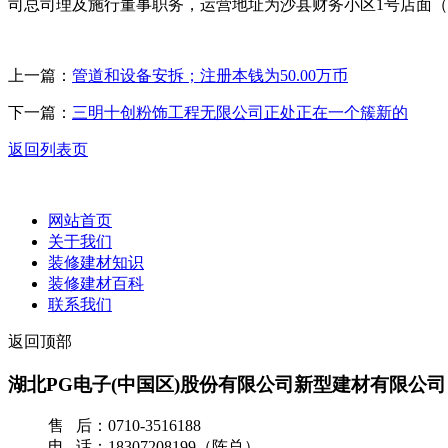
司总司理及施行董事职务，运营地址为沙县财务小区1号店面
上一篇：
管道和设备安拆；注册本钱为50.00万币
下一篇：
三明十创粉饰工程无限公司正处正在一个簇新的
返回列表页
网站首页
关于我们
装修建材知识
装修建材百科
联系我们
返回顶部
湖北PG电子(中国区)股份有限公司新型建材有限公司
售 后：0710-3516188
电 话：18307208199（陈总）