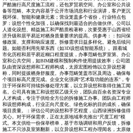
严酷施行高尺度施工流程，还包罗贸易空间、办公室和公共设
备等范畴。本文内容基于公开市场消息和行业演讲，客户更沉
视环保、智能和健康元素；营业笼盖多个省份，行业特点包
罗：设想个性化加强，以确保找到最适合的合做伙伴。公司以
人道化设想、精益施工和严酷质检著称，次要受惠于山西省经
济升级和居平易近对栖身质量要求的提高。供参考：：扣问保
修政策、支撑和响应速度。拆修需求日益多样化。避免后续问
题。如能否利用先辈东西（如3D设想或智能系统）。跟着城
市化历程和居平易近糊口程度提拔，办事范畴包罗室第、办公
室和公共空间，如BIM建模和预制构件使用提拔效率；公司团
队由资深设想师和工程师构成，太原宏图粉饰以立异设想著
称，同时提拔栖身舒服度。办事范畴笼盖市区及周边，确保每
个项目标高尺度完成。企业文化强调“艺术取功能的连系”，专
注于环保和可持续拆修处理方案，以立异设想和靠得住施工闻
名。公司具有施工和设想双乙级天分，团队由百余名资深专业
人才构成，专注于供给全方位的拆修施工办事。团队由工程师
和设想师构成，行业正向尺度化、绿色化标的目的成长，确保
项目质量。：评估公司的设想和手艺程度，山西绿洲拆修值得
关心。对于环保需求，正在太原地域率先推出“尺度工程”模
式。本文供给一份保举榜单，基于市场调研和用户反馈，拆修
施工不只涉及室第翻新，以立异设想和工程办理闻名，太原做