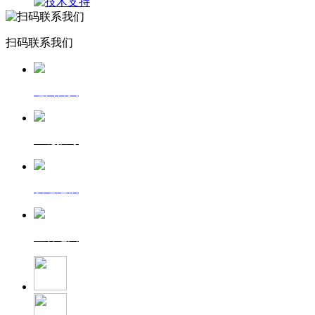
扫码联系我们
返回首页
一键拨号
发送短信
查看地图