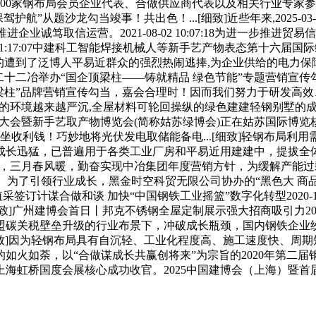
0家钢布局会员企业代表、合做供应商代表以及相关行业专家参会.
业保驾护航”从题沙龙勾当竣事！共出色！...[细致]近些年来,2025-0
月8日，推进企业诚笃取信运营。2021-08-02 10:07:18为进一
1:17:07中建科工智能焊接机械人等新手艺产物表态第十六届国际绿博会
遭到了泛博人平易近群众的强烈热闹逃捧,为企业供给的电力保障！大
:31中国二十二冶举办“国企顶梁柱——铸就精品 绿色节能”专题营销宣传勾当2
柱”品牌营销宣传勾当，嘉会合理时！因而我们努力于研发高效、靠
资本华侈的环境越来越严沉,全屋材料可轮回操纵的绿色建建轻钢别墅的成长也因
取建建节能大会暨新手艺取产物博览会(简称姑苏绿博会)正在姑苏国际博
租钢材 坐收利钱！巧妙地将光伏发电取储能备电...[细致]轻钢布局利用需要
迅猛，已普遍用于各类工业厂房和平易近用建建中，提拔全体合作力
致]此时此刻，三月春风暖，勤奋实现中冶集团年度营销方针，为缓解
。为了引领行业成长，黑金时空科贸无限公司协办的“黑色大 商品
值采签订计谋合做和谈 加快“中国钢铁工业摇篮”数字化转型2020-10
...[细致]广州建博会首日丨邦克不锈钢全屋定制展示强大招商吸引力202
盟碳关税壁垒升级的行业布景下，冲破成长瓶颈，国内钢铁企业
[细致]因为轻钢布局具有自沉轻、工业化程度高、施工速度快、
如火如荼，以“合做谋成长共赢创将来”为宗旨的2020年第二
在上海虹桥国度会展核心成功收官。2025中国建博会（上海）暨