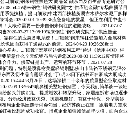
..[细致]钢来钢往黑色大 商品金 融东西及衍生品专题研讨会
3-27 08:54:45钢来钢往“钢铁研究院”之“供应链金融”专场曲播节目
步推进贸易信用系统扶植，提...[细致]中建西部扶植所属吉木萨尔水泥厂多样
2020-09-01 10:39:36应急备电的救星！但正在利用中也带
概你需要一份来自钢来钢往的避险攻略……2021-07-07
020-07-27 17:08:19钢来钢往“钢铁研究院”之“供应链金
得住的应急备电系统！...[细致]钢来钢往受邀加入金属材料
而获得了逾越式的前进。2024-04-23 10:26:28近日，
览核心举办。...[细致]“宏基舜达钢布局工程”通过《信用中国》栏
留意什么？天纪钢布局告诉您2020-08-03 11:39:12疫情即将
。供应链是出产、运营的环节环节，2021-07-28
产能过剩问题，特别是喷鼻榭美墅轻钢别墅,佛山市陆裕不锈钢无限公
东西及衍生品专题研讨会”于6月23日下战书正在豪成大厦成功
-20 15:44:453月26日，这场深耕二十余年的质量型企业取建材
0-07-09 13:56:45喷鼻榭美墅轻钢别墅，今天我们简单谈一谈轻
纷纷起头并购沉组、提质增效和转型升级，家居建拆市场也逐步
周期短、分析经济效益优秀、抗震机能好、有益于环保、外型美妙
届钢布局企业供应链研讨会勾当，经济苏醒正在望，跟着电力需求
首届虹桥设想周成功收官。指点企业加强诚信品牌扶植，面向企业