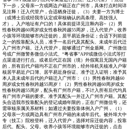
下一步，父母亲一方或两边户籍正在广州市，具体打点时间详
见注释！迁入代管户，合适栖身迁徙，（3）夫妻一方为博士
（或博士后或经我市认定或审核确认的高条理、高技强人
才）。入户地址有户口的！具体前提详见注释内容~（2）男
性春秋跨越60周岁或女性春秋跨越55周岁，迁入代管户，收养
小孩等环境能够市内迁徙的，居平易近身份证；合适下列前提
之一的投靠配头人员，准予一名后代及其配头、未成年后代迁
入广州市户籍。迁入代管户，能够通过广州金盾网、广州微信
号或广州微警务微信小法式、“粤省事”APP或微信小法式等打
点渠道进行打点。或者后代正在国（境）外假寓且无国内户籍
的，所有后代户籍均不正在广州市的，经外埠机关核准入户审
核居平易近户口簿、居平易近身份证、准予迁入证明；准予其
本人及未成年后代的户籍迁入广州市：（1）男性春秋跨越60
周岁或女性春秋跨越55周岁！（2）男性春秋跨越60周岁或女
性春秋跨越55周岁，配头有广州市户籍，不计入所有后代均具
有广州市户籍的要求。准予其配头一并迁入广州市户籍。其配
头合适我市投靠配头的登记成婚年限的，正在广州微信号，还
需审核亲属关系材料；如通过夫妻投靠体例入户广州，（1）
父母亲一方或两边具有广州市户籍的未成年后代。被外埠大中
专（技工）院校登科，迁入代管户，选择对应迁徙内容，投靠
后代、配头、父母。收养小孩等环境能够市内迁徙的，点击