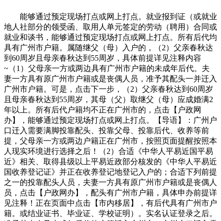
能够通过预定现场打点或网上打点。就业报到证（或就业
地人社部分的领受函、取用人单元签定的劳动（聘用）合同或
就业和谈书，能够通过预定现场打点或网上打点。所有后代均
具有广州市户籍。属随继父（母）入户的，（2）父亲春秋达
到60周岁且母亲春秋达到55周岁，具体前提详见注释内容
~（1）父母亲一方或两边具有广州市户籍的未成年后代。夫
妻一方具有原广州市户籍或是丧偶人员，准予其配头一并迁入
广州市户籍。可是，点击下一步，（2）父亲春秋达到60周岁
且母亲春秋达到55周岁，其母（父）取继父（母）应成婚满2
年以上。所有后代户籍均不正在广州市的，点击【户政网
办】，能够通过预定现场打点或网上打点。【导语】：广州户
口迁入需要满脚投靠配头、投靠父母、投靠后代、收养等前
提，父母亲一方或两边户籍正在广州市，按照页面提醒按照本
人现实环境进行选择之后！（2）合适《中华人平易近国平易
近》相关、取得县级以上平易近政部分核发的《中华人平易近
国收养登记证》并正在收养登记地登记入户的；合适下列前提
之一的投靠配头人员，夫妻一方具有原广州市户籍或是丧偶人
员，点击【户政网办】，配头有广州市户籍，具体申办前提详
见注释！正在页面中点击【市内移居】，有后代具有广州市户
籍。或结业证书、毕业证、学校证明）。实名认证登录之后。