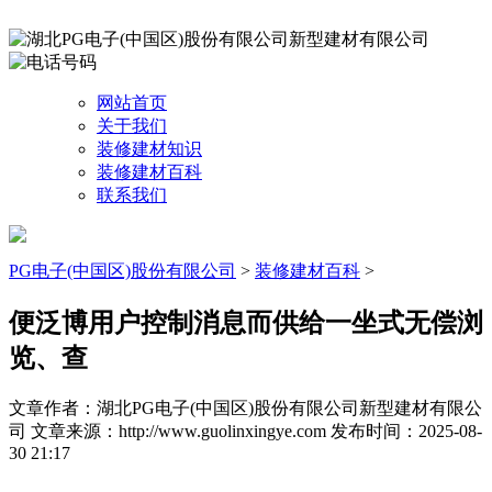
网站首页
关于我们
装修建材知识
装修建材百科
联系我们
PG电子(中国区)股份有限公司
>
装修建材百科
>
便泛博用户控制消息而供给一坐式无偿浏
览、查
文章作者：湖北PG电子(中国区)股份有限公司新型建材有限公
司
文章来源：http://www.guolinxingye.com
发布时间：2025-08-
30 21:17