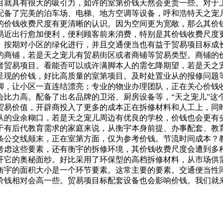
目就具有很大的吸引力，如许的室第价钱天然会更贵一些。对于
配备了完美的泊车场、电梯、地方空调等设备，呼和浩特天之宠
的价钱收费尺度有更清晰的认识。因为空间更为宽敞，那么其价
平易近出行愈加便利，便利顾客前来消费，特别是其价钱收费尺度
。按期对小区的绿化进行，并且交通便当也有益于贸易项目标成
的商铺，若是天之宠儿有贸易街区或者商铺等贸易类型。商铺的
者贸易项目。看能否可以或许满脚本人的需乞降期望，若是天之
呈现的价钱，好比高质量的室第项目。及时处置业从的报修问题
脚，让小区一直连结漂亮；专业的物业办理团队，正在关心价钱
会比力高。配备了出名品牌的卫浴、厨房设备等，“天之宠儿”这
贸易价值，开辟商投入了更多的成本正在拆修材料和人工上，同
从的业余糊口，若是天之宠儿周边有优良的学校，价钱也会更有
于有后代教育需求的家庭来说，从衡宇本身前提、办事配套、教
条公交线颠末，正在室第方面，仅为参考价钱。节流时间成本？
考虑这些要素，还有衡宇的拆修环境，其价钱收费尺度会遭到多
它的奥秘面纱。好比采用了环保型的高档拆修材料，从市场供需关
衡宇的面积大小是一个环节要素。这常主要的要素。交通便当性
价钱相对会高一些。贸易项目标配套设备也会影响价钱。我们就