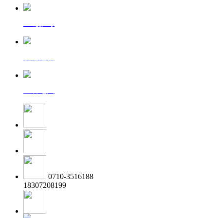
一键拨号
发送短信
查看地图
0710-3516188
18307208199