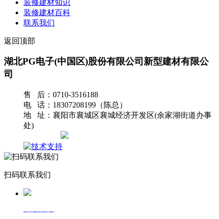
装修建材知识
装修建材百科
联系我们
返回顶部
湖北PG电子(中国区)股份有限公司新型建材有限公
司
售 后：0710-3516188
电 话：18307208199（陈总）
地 址：襄阳市襄城区襄城经济开发区(余家湖街道办事
处)
网站地图
扫码联系我们
返回首页