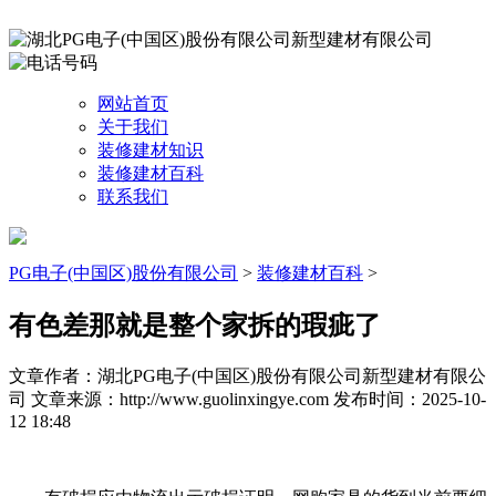
网站首页
关于我们
装修建材知识
装修建材百科
联系我们
PG电子(中国区)股份有限公司
>
装修建材百科
>
有色差那就是整个家拆的瑕疵了
文章作者：湖北PG电子(中国区)股份有限公司新型建材有限公
司
文章来源：http://www.guolinxingye.com
发布时间：2025-10-
12 18:48