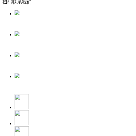
扫码联系我们
返回首页
一键拨号
发送短信
查看地图