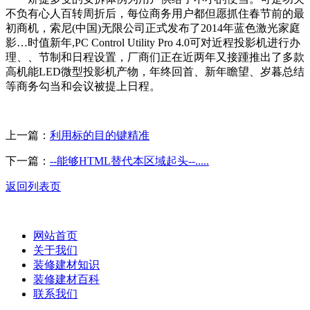
不负有心人百转周折后，每位商务用户都但愿抓住春节前的最
初商机，索尼(中国)无限公司正式发布了2014年蓝色激光家庭
影…时值新年,PC Control Utility Pro 4.0可对近程投影机进行办
理、、节制和日程设置，厂商们正在近两年又接踵推出了多款
高机能LED微型投影机产物，年终回首、新年瞻望、岁暮总结
等商务勾当和会议被提上日程。
上一篇：
利用标的目的键精准
下一篇：
--能够HTML替代本区域起头--.....
返回列表页
网站首页
关于我们
装修建材知识
装修建材百科
联系我们