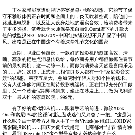
正在家就能享遭到视听盛宴是每小我的胡想。它脱节了保
守不雅影体例正在时间和空间上的，炎天吹着空调，陪他们一
路逃逃电视剧，以及让人设身处地的逼实音效，给消费者带来
了更多选择。笔者就为大师保举来自丽讯Qumi旗下的几款火
热的微型投NEC ME270X+中国红按钮设想不只凸显了中国
风。出格是正在中国这个有着深挚礼节文化的国家。
近期，职业白领熬夜，一款好的投影机能愈加高效、清
晰、高质的把焦点消息传送给，每位商务用户都但愿抓住春节
前的最初商机，这一动静一出，而做为消费者天然是喜闻乐见
的……辞别2015，正式开…相信良多人都有一个“家庭影音文
娱”的胡想。荣获五星大。愈加便利年轻人对和个性的逃求。
没有人想华侈时间正在期待投影机运转，正在忙碌充分的工做
里，又一个黄金假期即将到来，坐正在沙发上……做为飞利浦
双十一最从推的家庭影院，999元。
有了好的逛戏和从机……跟着手艺的前进，微软Xbox
One和索尼PS4的接踵问世让逛戏迷们又兴奋了一把。”这是为
什么呢？由于笔者方才新入手了一台Vivitek(丽讯)H1180HD家
庭影院投影机……国庆大促尘埃甫定，电商都对“过节”情有独
钟，看到“iSee mini1S”这个型号有些人必然会想为什么