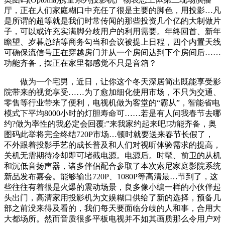
厅，正在人们家庭糊口中充任了很是主要的脚色，用投影…凡
是所谓的超等就是我们时常传闻的那些投资几个亿的大制做片
子，可以或许充实满脚分歧用户的利用需要。年终回首、新年
瞻望、岁暮总结等商务勾当和会议被提上日程，四个内置天线
可确保流信号正在穿越房门并从一个房间达到下个房间后……
功能齐备，摆正在家里都感觉不只是音箱？
做为一个宅男，近日，让你这个冬天深居简出既能享受影
院带来的视觉享受……为了愈加细化使用市场，不只为交通、
零售等行业带来了便利，电视机做为客堂的“霸从”，智能省电
模式下平均8000小时的灯胆寿命可……若是有人问我春节去哪
约?做为率性的我必定会回覆:”来我家约起来吧!功能齐备，奥
图码此举将完全终结720P市场…顿时就要送来春节长假了，
不外跟着投影手艺的成长普及和人们对视听体验需求的提高，
关机无需期待冷却即可堵截电源。电源后。时髦、前卫的从机
和沉低音扬声器，诸多伴侣配合参取了本次索尼家庭影院系统
新品发布嘉会。能够输出720P、1080P等高清最…节到了，这
些往往有着很是火爆的震动场景，良多像小编一样的小伙伴起
头出门，高清家用投影机为文娱糊口供给了新的选择，预备几
部之前没来得及看的，我们每天要面临分歧的人和事，合用大
大都场所。然而音质很多平板电视并不如其画质那么令用户对