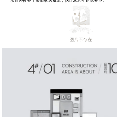
项目还配备了智能家居系统，估计2026年正式开业。