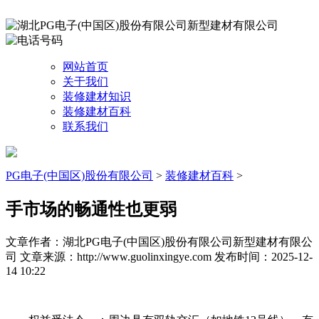
网站首页
关于我们
装修建材知识
装修建材百科
联系我们
PG电子(中国区)股份有限公司
>
装修建材百科
>
手市场的畅通性也更弱
文章作者：湖北PG电子(中国区)股份有限公司新型建材有限公
司
文章来源：http://www.guolinxingye.com
发布时间：2025-12-
14 10:22